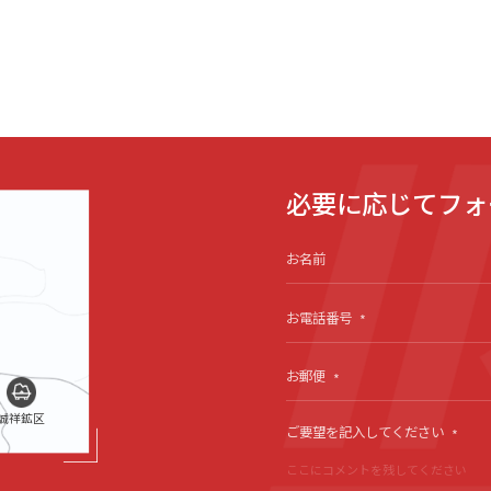
必要に応じてフォ
場
お名前
お電話番号
*
お郵便
*
誠祥鉱区
ご要望を記入してください
*