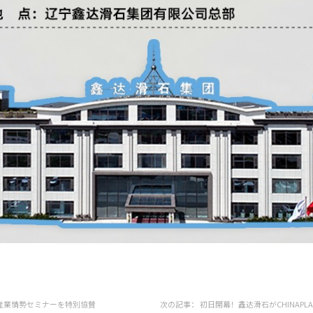
紙産業情勢セミナーを特別協賛
次の記事：
初日開幕！鑫达滑石がCHINAPL