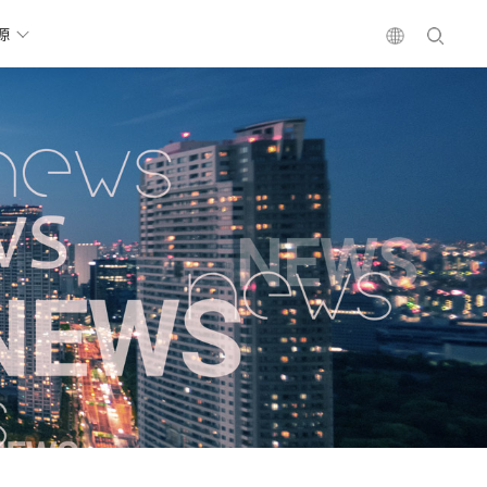
源
リーズ
はってん
パス
シンは30年に達した
中空板シリーズ
社会的責任