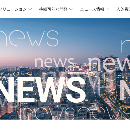
ソリューション
持続可能な開発
ニュース情報
人的資
シンダーの概要
タルクとは
鉱山
シンダー動態
人は
持続可能
鑫達にいる
はってん
グループ資格
タルク粉シリーズ
工場
最先端テクノロジー
福祉
持続可能
配慮
はってん
文化の理念
タルク母粒シ
製品
キャリア開発
持続可能
工場概要
パートナー
連絡先