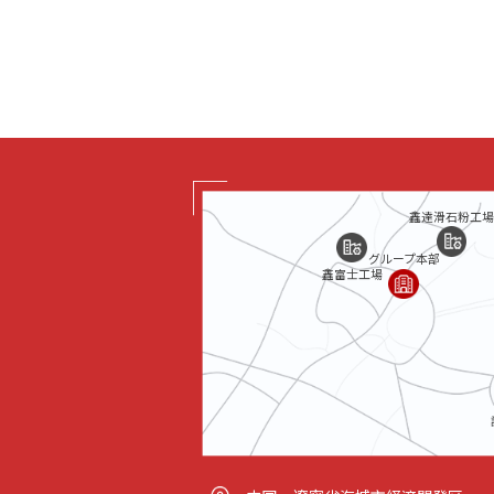
鑫達滑石粉工
グループ本部
鑫富士工場