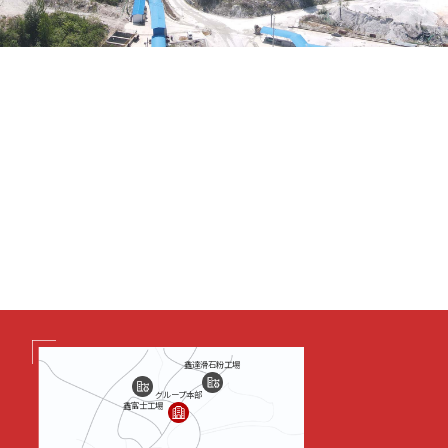
鑫達滑石粉工場
グループ本部
鑫富士工場