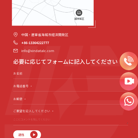
誠祥鉱区
中国・遼寧省海城市経済開発区
+86-13364222777
info@xindatalc.com
必要に応じてフォームに記入してください
お名前
お電話番号
*
お郵便
*
ご要望を記入してください
*
送信