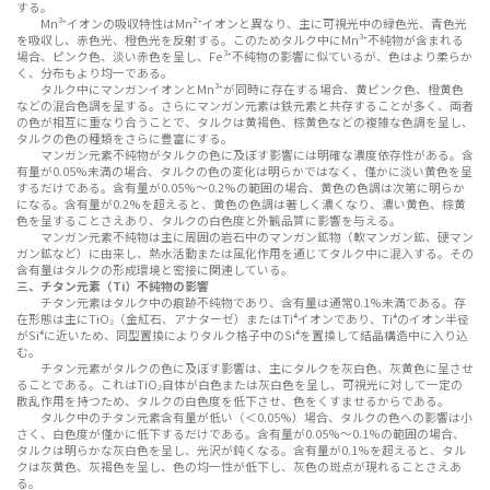
する。
Mn³⁺イオンの吸収特性はMn²⁺イオンと異なり、主に可視光中の緑色光、青色光
を吸収し、赤色光、橙色光を反射する。このためタルク中にMn³⁺不純物が含まれる
場合、ピンク色、淡い赤色を呈し、Fe³⁺不純物の影響に似ているが、色はより柔らか
く、分布もより均一である。
タルク中にマンガンイオンとMn³⁺が同時に存在する場合、黄ピンク色、橙黄色
などの混合色調を呈する。さらにマンガン元素は鉄元素と共存することが多く、両者
の色が相互に重なり合うことで、タルクは黄褐色、棕黄色などの複雑な色調を呈し、
タルクの色の種類をさらに豊富にする。
マンガン元素不純物がタルクの色に及ぼす影響には明確な濃度依存性がある。含
有量が0.05%未満の場合、タルクの色の変化は明らかではなく、僅かに淡い黄色を呈
するだけである。含有量が0.05%～0.2%の範囲の場合、黄色の色調は次第に明らか
になる。含有量が0.2%を超えると、黄色の色調は著しく濃くなり、濃い黄色、棕黄
色を呈することさえあり、タルクの白色度と外観品質に影響を与える。
マンガン元素不純物は主に周囲の岩石中のマンガン鉱物（軟マンガン鉱、硬マン
ガン鉱など）に由来し、熱水活動または風化作用を通じてタルク中に混入する。その
含有量はタルクの形成環境と密接に関連している。
三、チタン元素（Ti）不純物の影響
チタン元素はタルク中の痕跡不純物であり、含有量は通常0.1%未満である。存
在形態は主にTiO₂（金紅石、アナターゼ）またはTi⁴⁺イオンであり、Ti⁴⁺のイオン半径
がSi⁴⁺に近いため、同型置換によりタルク格子中のSi⁴⁺を置換して結晶構造中に入り込
む。
チタン元素がタルクの色に及ぼす影響は、主にタルクを灰白色、灰黄色に呈させ
ることである。これはTiO₂自体が白色または灰白色を呈し、可視光に対して一定の
散乱作用を持つため、タルクの白色度を低下させ、色をくすませるからである。
タルク中のチタン元素含有量が低い（＜0.05%）場合、タルクの色への影響は小
さく、白色度が僅かに低下するだけである。含有量が0.05%～0.1%の範囲の場合、
タルクは明らかな灰白色を呈し、光沢が鈍くなる。含有量が0.1%を超えると、タル
クは灰黄色、灰褐色を呈し、色の均一性が低下し、灰色の斑点が現れることさえあ
る。