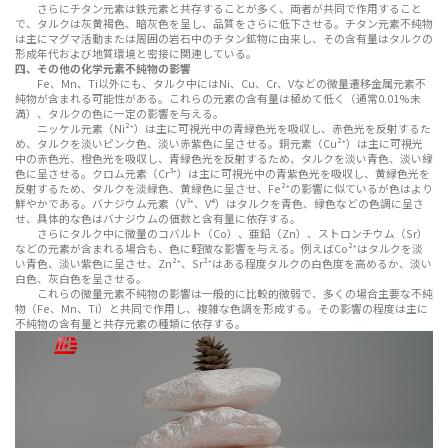
さらにチタン元素は鉄元素と共存することが多く、両者が共同で作用すること
で、タルクは灰黄褐色、暗灰色を呈し、品質をさらに低下させる。チタン元素不純物
は主にマグマ活動または周囲の岩石中のチタン鉱物に由来し、その含有量はタルクの
形成年代および地質環境と密接に関連している。
四、その他の化学元素不純物の影響
Fe、Mn、Ti以外にも、タルク中にはNi、Cu、Cr、Vなどの微量遷移金属元素不
純物が含まれる可能性がある。これらの元素の含有量は極めて低く（通常0.01%未
満）、タルクの色に一定の影響を与える。
ニッケル元素（Ni²⁺）は主に可視光中の青緑色光を吸収し、赤色光を反射するた
め、タルクを淡いピンク色、淡い赤紫色に呈させる。銅元素（Cu²⁺）は主に可視光
中の赤色光、橙色光を吸収し、青緑色光を反射するため、タルクを淡い青色、淡い緑
色に呈させる。クロム元素（Cr³⁺）は主に可視光中の青紫色光を吸収し、黄緑色光を
反射するため、タルクを淡緑色、黄緑色に呈させ、Fe²⁺の影響に似ているが色はより
鮮やかである。バナジウム元素（V³⁺、V⁴⁺）はタルクを青色、緑色などの色調に呈さ
せ、具体的な色はバナジウムの価数と含有量に依存する。
さらにタルク中に微量のコバルト（Co）、亜鉛（Zn）、ストロンチウム（Sr）
などの元素が含まれる場合も、色に軽微な影響を与える。例えばCo²⁺はタルクを淡
い青色、淡い紫色に呈させ、Zn²⁺、Sr²⁺はある程度タルクの白色度を高めるか、淡い
白色、灰白色を呈させる。
これらの微量元素不純物の影響は一般的に比較的微弱で、多くの場合主要な不純
物（Fe、Mn、Ti）と共同で作用し、複雑な色調を形成する。その影響の程度は主に
不純物の含有量と共存元素の種類に依存する。