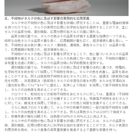
五、不純物がタルクの色に及ぼす影響の実際的な応用意義
タルク中の不純物が色に及ぼす影響を詳細に研究することは、重要な理論的価値
を持つだけでなく、タルクの実際の応用に科学的な指針を提供することができ、主に
タルクの品質分級、選別精製、応用分野の拡大などの面に現れる。
品質分級の面では、タルクの色はその品質を評価する重要な指標の一つである。
純粋な白色タルクは品質が最も高く、応用範囲が最も広く、経済価値も最も高い。一
方、不純物を含み色が濃いタルク（濃緑色、濃褐色、黒色タルクなど）は品質が低
く、応用範囲が制限され、経済価値も低い。
不純物がタルクの色に及ぼす影響を研究することで、色に基づいたタルクの品質
分級基準を確立することができる。タルクの色調と均一性に基づき、不純物の種類と
含有量を迅速に判断し、タルクの品質分級に科学的根拠を提供する。
選別精製の面では、不純物がタルクの色に及ぼす影響の法則に基づき、物理的、
化学的方法を的を絞って採用して不純物を除去し、タルクの色を改善し、品質を高め
ることができる。例えば鉄鉱物不純物を含むタルクに対しては、磁選法（鉄鉱物の磁
性を利用）、浮遊選鉱法（鉄鉱物とタルクの浮遊性の差を利用）または化学漂白法
（還元剤を用いてFe³⁺をFe²⁺に還元し、洗浄により除去）を採用して鉄不純物を除去
し、タルクの白色度を高めることができる。
クロライト、蛇紋石などの鉱物不純物を含むタルクに対しては、重選法（不純物
とタルクの密度差を利用）により分離することができる。炭酸塩不純物を含むタルク
に対しては、酸洗法を採用して除去し、タルクの色と純度を改善することができる。
さらに焼成プロセスを通じて、タルク中の有機不純物と一部の鉱物不純物を分解
し、タルクの白色度を高めることができる。例えば黒色タルクは1200℃で焼成する
と、有機炭素が酸化分解され、白色度が60%から90%以上に向上する。
タルク中の不純物が色に及ぼす影響を詳細に研究することは、タルクの品質分
級、選別精製、応用分野の拡大に科学的な指針を提供することができ、タルク資源の
利用効率を高め、タルク産業の高質量発展を推進する上で重要な意義を持つ。