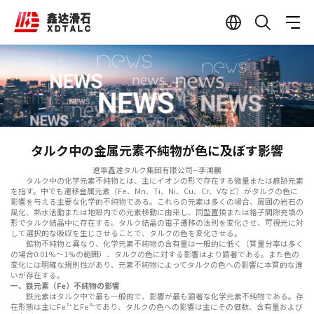
タルク中の金属元素不純物が色に及ぼす影響
遼寧鑫達タルク集団有限公司--李鴻鵬
タルク中の化学元素不純物とは、主にイオンの形で存在する微量または痕跡元素
を指す。中でも遷移金属元素（Fe、Mn、Ti、Ni、Cu、Cr、Vなど）がタルクの色に
影響を与える主要な化学的不純物である。これらの元素は多くの場合、周囲の岩石の
風化、熱水活動または地殻内での元素移動に由来し、同型置換または格子間隙充填の
形でタルク結晶中に存在する。タルク結晶の電子遷移の法則を変化させ、可視光に対
して選択的な吸収を生じさせることで、タルクの色を変化させる。
鉱物不純物と異なり、化学元素不純物の含有量は一般的に低く（質量分率は多く
の場合0.01%～1%の範囲）、タルクの色に対する影響はより顕著である。また色の
変化には明確な規則性があり、元素不純物によってタルクの色への影響に本質的な違
いが存在する。
一、鉄元素（Fe）不純物の影響
鉄元素はタルク中で最も一般的で、影響が最も顕著な化学元素不純物である。存
在形態は主にFe²⁺とFe³⁺であり、タルクの色への影響は主にその価数、含有量および