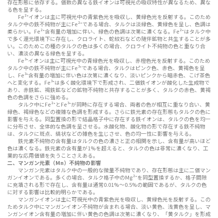
存在形態に依存する。価数の異なる鉄イオンは可視光の吸収特性が異なるため、異な
る色を呈する。
Fe²⁺イオンは主に可視光中の青紫色光を吸収し、黄緑色光を反射する。このため
タルク中の鉄不純物が主にFe²⁺である場合、タルクは淡緑色、黄緑色を呈し、色調は
柔らかい。Fe²⁺含有量の増加に伴い、緑色の色調は次第に濃くなる。Fe²⁺はタルク中
で多く還元環境下に存在し、クロライト、蛇紋石などの随伴鉱物と共生することが多
い。このためこの種のタルクの色は多くの場合、クロライト不純物の色と重なり合
い、濃淡の異なる緑色を呈する。
Fe³⁺イオンは主に可視光中の青緑色光を吸収し、赤橙色光を反射する。このため
タルク中の鉄不純物が主にFe³⁺である場合、タルクはピンク色、赤色、黄褐色を呈
し、Fe³⁺含有量の増加に伴い色は次第に濃くなり、淡いピンクから暗赤色、こげ茶色
へと変化する。Fe³⁺は多く酸化環境下で形成され、二価鉄イオンが酸化した生成物で
あり、赤鉄鉱、褐鉄鉱などの鉱物不純物と共存することが多く、タルクの赤色、黄褐
色の色調をさらに強める。
タルク中にFe²⁺とFe³⁺が同時に存在する場合、両者の色が相互に重なり合い、黄
緑色、褐緑色などの複雑な色調を形成する。さらに鉄元素の存在形態もタルクの色に
影響を与える。同型置換の形で結晶格子中に存在する鉄イオンは、タルクの色を均一
に分布させ、全体的な色調を呈させる。水酸化物、酸化物の形で存在する鉄不純物
は、タルクに斑点、縞状などの雑色を生じさせ、色の均一性に影響を与える。
鉄元素不純物の含有量はタルクの色の濃さと正の相関を示し、含有量が高いほど
色は濃くなる。鉄元素の含有量が1%を超えると、タルクの色は非常に濃くなり、工
業的な応用価値を失うことさえある。
二、マンガン元素（Mn）不純物の影響
マンガン元素はタルク中の一般的な微量不純物であり、存在形態は主に二価マン
ガンイオンである。多くの場合、タルク格子中のMg²⁺を同型置換するか、格子間隙
に充填される形で存在し、含有量は通常0.01%～0.5%の範囲であるが、タルクの色
に対する影響は比較的明らかである。
マンガンイオンは主に可視光中の青紫色光を吸収し、黄緑色光を反射する。この
ためタルク中にマンガンイオン不純物が含まれる場合、淡い黄色、浅黄色を呈し、マ
ンガンイオン含有量の増加に伴い黄色の色調は次第に濃くなり、「黄タルク」を形成