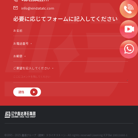
info@xindatalc.com
必要に応じてフォームに記入してください
お名前
お電話番号
*
お郵便
*
ご要望を記入してください
*
送信
©1995 - 2025 鑫達グループ（遼寧）スライドストーン - All rights reserved
Liaoning ICP Bei 18011666-1