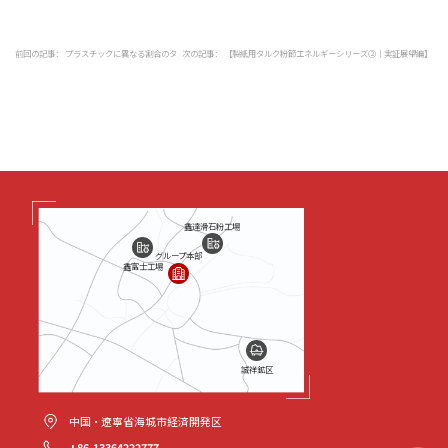
前回の記事：
プラスチックに異なる割合のタ
次の記事：
【製紙用タルク粉節エネルギーシリーズ②｜実証展望編】
ルクを添加することによるプラスチックの物
データが証明！タルク粉の粉砕・ペースト化における省エネ実験の検
理的性能への影響
証と業界への応用展望
鑫達滑石粉工場
グループ本部
鑫富士工場
誠祥鉱区
中国・遼寧省海城市経済開発区
+86-13364222777